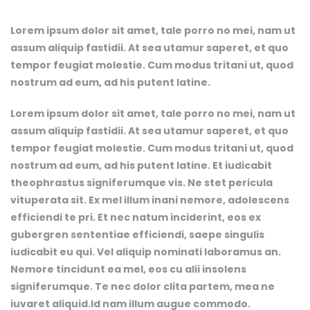
Lorem ipsum dolor sit amet, tale porro no mei, nam ut
assum aliquip fastidii. At sea utamur saperet, et quo
tempor feugiat molestie. Cum modus tritani ut, quod
nostrum ad eum, ad his putent latine.
Lorem ipsum dolor sit amet, tale porro no mei, nam ut
assum aliquip fastidii. At sea utamur saperet, et quo
tempor feugiat molestie. Cum modus tritani ut, quod
nostrum ad eum, ad his putent latine. Et iudicabit
theophrastus signiferumque vis. Ne stet pericula
vituperata sit. Ex mel illum inani nemore, adolescens
efficiendi te pri. Et nec natum inciderint, eos ex
gubergren sententiae efficiendi, saepe singulis
iudicabit eu qui. Vel aliquip nominati laboramus an.
Nemore tincidunt ea mel, eos cu alii insolens
signiferumque. Te nec dolor clita partem, mea ne
iuvaret aliquid.Id nam illum augue commodo.