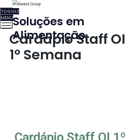
TOGGLE
Soluções em
MENU
Alimentação
Cardápio Staff OI
1º Semana
Cardápio Staff OI 1º