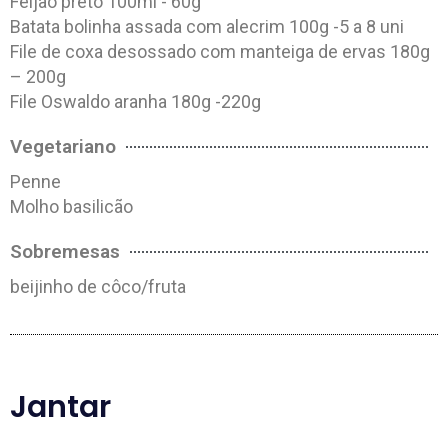
Feijão preto 100ml - 60g
Batata bolinha assada com alecrim 100g -5 a 8 uni
File de coxa desossado com manteiga de ervas 180g
– 200g
File Oswaldo aranha 180g -220g
Vegetariano
Penne
Molho basilicão
Sobremesas
beijinho de côco/fruta
Jantar